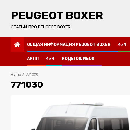
Skip
to
PEUGEOT BOXER
content
СТАТЬИ ПРО PEUGEOT BOXER
ОБЩАЯ ИНФОРМАЦИЯ PEUGEOT BOXER
4×4
АКПП
4×4
КОДЫ ОШИБОК
Home
771030
771030