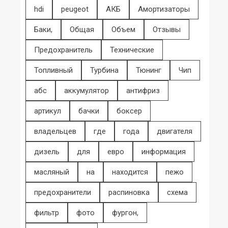
hdi
peugeot
АКБ
Амортизаторы
Баки,
Общая
Объем
Отзывы
Предохранитель
Технические
Топливный
Турбина
Тюнинг
Чип
абс
аккумулятор
антифриз
артикул
бачки
боксер
владельцев
где
года
двигателя
дизель
для
евро
информация
масляный
на
находится
пежо
предохранители
распиновка
схема
фильтр
фото
фургон,