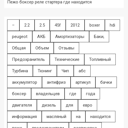
Пежо боксер реле стартера где находится
–
2.2
2.5
45f
2012
boxer
hdi
peugeot
АКБ
Амортизаторы
Баки,
Общая
Объем
Отзывы
Предохранитель
Технические
Топливный
Турбина
Тюнинг
Чип
абс
аккумулятор
антифриз
артикул
бачки
боксер
владельцев
где
года
двигателя
дизель
для
евро
информация
масляный
на
находится