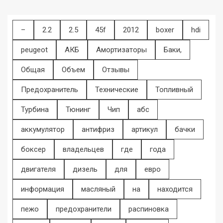
–
2.2
2.5
45f
2012
boxer
hdi
peugeot
АКБ
Амортизаторы
Баки,
Общая
Объем
Отзывы
Предохранитель
Технические
Топливный
Турбина
Тюнинг
Чип
абс
аккумулятор
антифриз
артикул
бачки
боксер
владельцев
где
года
двигателя
дизель
для
евро
информация
масляный
на
находится
пежо
предохранители
распиновка