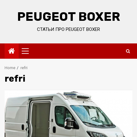
Skip
to
PEUGEOT BOXER
content
СТАТЬИ ПРО PEUGEOT BOXER
Primary
Menu
Home
refri
refri