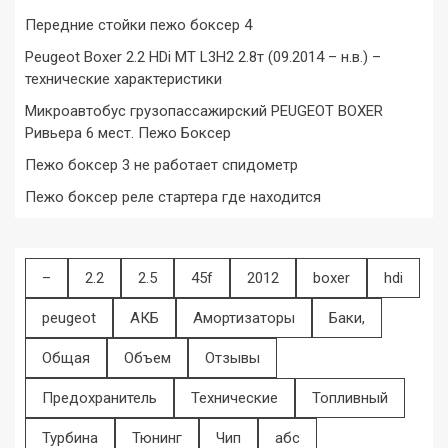
Передние стойки пежо боксер 4
Peugeot Boxer 2.2 HDi MT L3H2 2.8т (09.2014 – н.в.) –
технические характеристики
Микроавтобус грузопассажирский PEUGEOT BOXER
Ривьера 6 мест. Пежо Боксер
Пежо боксер 3 не работает спидометр
Пежо боксер реле стартера где находится
–
2.2
2.5
45f
2012
boxer
hdi
peugeot
АКБ
Амортизаторы
Баки,
Общая
Объем
Отзывы
Предохранитель
Технические
Топливный
Турбина
Тюнинг
Чип
абс