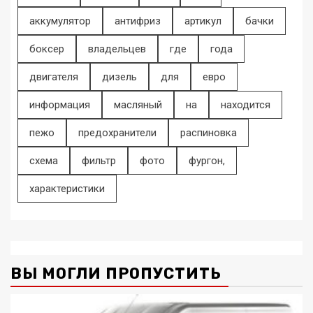
аккумулятор
антифриз
артикул
бачки
боксер
владельцев
где
года
двигателя
дизель
для
евро
информация
масляный
на
находится
пежо
предохранители
распиновка
схема
фильтр
фото
фургон,
характеристики
ВЫ МОГЛИ ПРОПУСТИТЬ