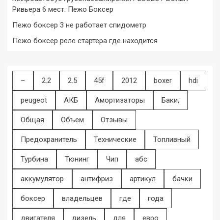
Ривьера 6 мест. Пежо Боксер
Пежо боксер 3 не работает спидометр
Пежо боксер реле стартера где находится
–
2.2
2.5
45f
2012
boxer
hdi
peugeot
АКБ
Амортизаторы
Баки,
Общая
Объем
Отзывы
Предохранитель
Технические
Топливный
Турбина
Тюнинг
Чип
абс
аккумулятор
антифриз
артикул
бачки
боксер
владельцев
где
года
двигателя
дизель
для
евро