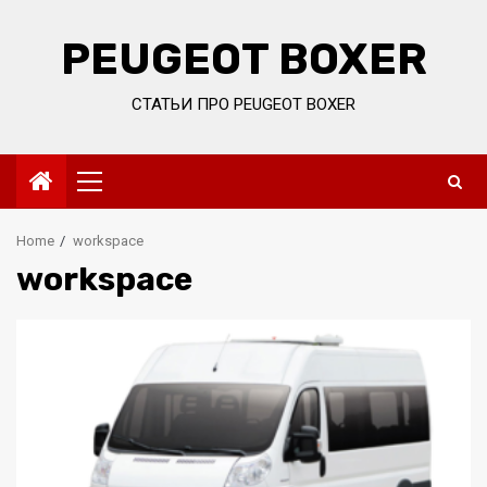
Skip
to
PEUGEOT BOXER
content
СТАТЬИ ПРО PEUGEOT BOXER
Primary
Menu
Home
workspace
workspace