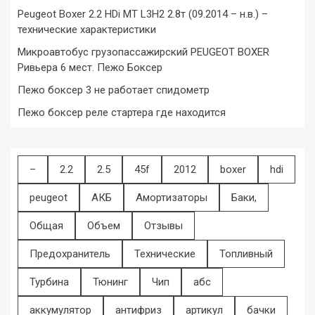
Peugeot Boxer 2.2 HDi MT L3H2 2.8т (09.2014 – н.в.) –
технические характеристики
Микроавтобус грузопассажирский PEUGEOT BOXER
Ривьера 6 мест. Пежо Боксер
Пежо боксер 3 не работает спидометр
Пежо боксер реле стартера где находится
–
2.2
2.5
45f
2012
boxer
hdi
peugeot
АКБ
Амортизаторы
Баки,
Общая
Объем
Отзывы
Предохранитель
Технические
Топливный
Турбина
Тюнинг
Чип
абс
аккумулятор
антифриз
артикул
бачки