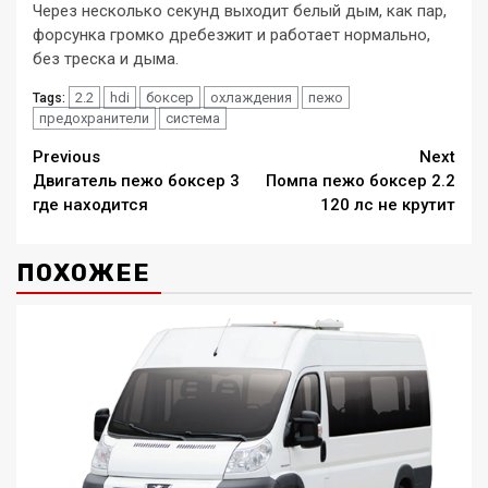
Через несколько секунд выходит белый дым, как пар,
форсунка громко дребезжит и работает нормально,
без треска и дыма.
2.2
hdi
боксер
охлаждения
пежо
Tags:
предохранители
система
Continue
Previous
Next
Двигатель пежо боксер 3
Помпа пежо боксер 2.2
Reading
где находится
120 лс не крутит
ПОХОЖЕЕ