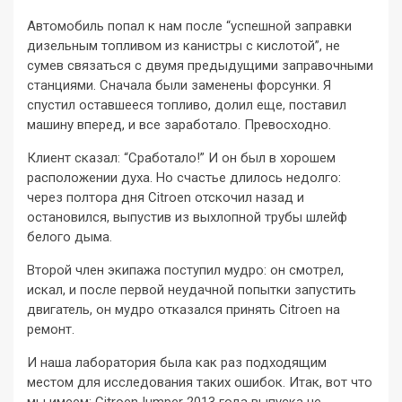
Автомобиль попал к нам после “успешной заправки
дизельным топливом из канистры с кислотой”, не
сумев связаться с двумя предыдущими заправочными
станциями. Сначала были заменены форсунки. Я
спустил оставшееся топливо, долил еще, поставил
машину вперед, и все заработало. Превосходно.
Клиент сказал: “Сработало!” И он был в хорошем
расположении духа. Но счастье длилось недолго:
через полтора дня Citroen отскочил назад и
остановился, выпустив из выхлопной трубы шлейф
белого дыма.
Второй член экипажа поступил мудро: он смотрел,
искал, и после первой неудачной попытки запустить
двигатель, он мудро отказался принять Citroen на
ремонт.
И наша лаборатория была как раз подходящим
местом для исследования таких ошибок. Итак, вот что
мы имеем: CitroenJumper 2013 года выпуска не