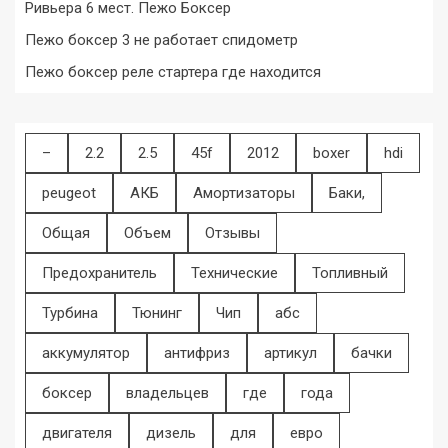
Ривьера 6 мест. Пежо Боксер
Пежо боксер 3 не работает спидометр
Пежо боксер реле стартера где находится
–
2.2
2.5
45f
2012
boxer
hdi
peugeot
АКБ
Амортизаторы
Баки,
Общая
Объем
Отзывы
Предохранитель
Технические
Топливный
Турбина
Тюнинг
Чип
абс
аккумулятор
антифриз
артикул
бачки
боксер
владельцев
где
года
двигателя
дизель
для
евро