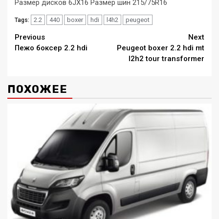
Размер дисков 6JX16 Размер шин 215/75R16
2.2
440
boxer
hdi
l4h2
peugeot
Tags:
Continue
Previous
Next
Пежо боксер 2.2 hdi
Peugeot boxer 2.2 hdi mt
Reading
l2h2 tour transformer
ПОХОЖЕЕ