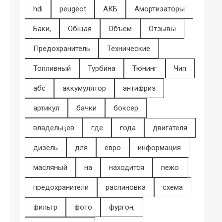
hdi
peugeot
АКБ
Амортизаторы
Баки,
Общая
Объем
Отзывы
Предохранитель
Технические
Топливный
Турбина
Тюнинг
Чип
абс
аккумулятор
антифриз
артикул
бачки
боксер
владельцев
где
года
двигателя
дизель
для
евро
информация
масляный
на
находится
пежо
предохранители
распиновка
схема
фильтр
фото
фургон,