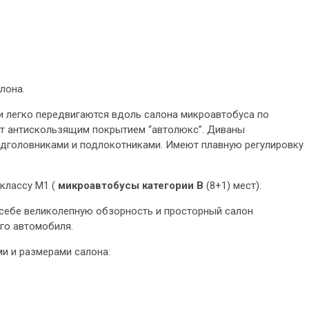
лона.
 легко передвигаются вдоль салона микроавтобуса по
т антискользящим покрытием “автолюкс”. Диваны
дголовниками и подлокотниками. Имеют плавную регулировку
 классу М1 (
микроавтобусы категории В
(8+1) мест).
 в себе великолепную обзорность и просторный салон
го автомобиля.
ми и размерами салона: