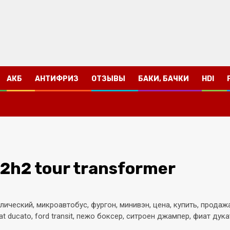
АКБ
АНТИФРИЗ
ОТЗЫВЫ
БАКИ, БАЧКИ
HDI
l2h2 tour transformer
ический, микроавтобус, фургон, минивэн, цена, купить, продажа
iat ducato, ford transit, пежо боксер, ситроен джампер, фиат дука