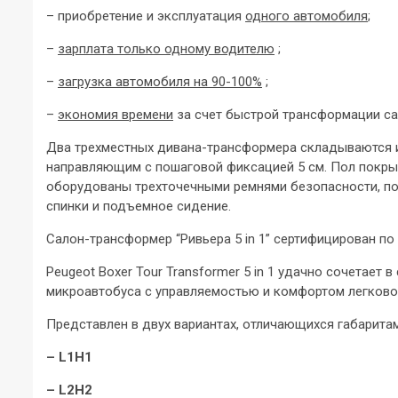
– приобретение и эксплуатация
одного автомобиля
;
–
зарплата только одному водителю
;
–
загрузка автомобиля на 90-100%
;
–
экономия времени
за счет быстрой трансформации са
Два трехместных дивана-трансформера складываются и
направляющим с пошаговой фиксацией 5 см. Пол покры
оборудованы трехточечными ремнями безопасности, по
спинки и подъемное сидение.
Салон-трансформер “Ривьера 5 in 1” сертифицирован по
Peugeot Boxer Tour Transformer 5 in 1 удачно сочетает
микроавтобуса с управляемостью и комфортом легково
Представлен в двух вариантах, отличающихся габарита
–
L1H1
–
L2H2