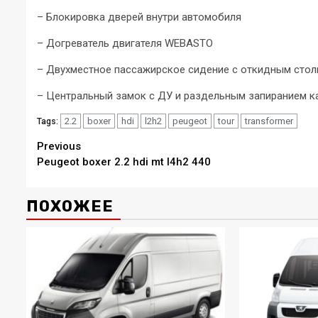
– Блокировка дверей внутри автомобиля
– Догреватель двигателя WEBASTO
– Двухместное пассажирское сидение с откидным сто
– Центральный замок с ДУ и раздельным запиранием к
2.2
boxer
hdi
l2h2
peugeot
tour
transformer
Tags:
Continue
Previous
Peugeot boxer 2.2 hdi mt l4h2 440
Reading
ПОХОЖЕЕ