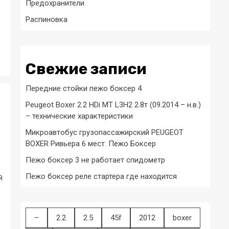
Предохранители
Распиновка
Свежие записи
Передние стойки пежо боксер 4
Peugeot Boxer 2.2 HDi MT L3H2 2.8т (09.2014 – н.в.)
– технические характеристики
Микроавтобус грузопассажирский PEUGEOT
BOXER Ривьера 6 мест. Пежо Боксер
Пежо боксер 3 не работает спидометр
Пежо боксер реле стартера где находится
й
–
2.2
2.5
45f
2012
boxer