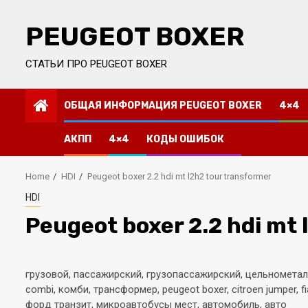
Skip
to
PEUGEOT BOXER
content
СТАТЬИ ПРО PEUGEOT BOXER
ОБЩАЯ ИНФОРМАЦИЯ PEUGEOT BOXER
4×4
АКПП
4×4
КОДЫ ОШИБОК
Home
HDI
Peugeot boxer 2.2 hdi mt l2h2 tour transformer
HDI
Peugeot boxer 2.2 hdi mt 
грузовой, пассажирский, грузопассажирский, цельнометалл
combi, комби, трансформер, peugeot boxer, citroen jumper, f
форд транзит, микроавтобусы мест, автомобиль, авто