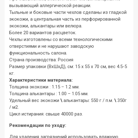
вызывающий аллергической реакции.
Тыльные и боковые части чехлов сделаны из гладкой
экокожи, а центральная часть из перфорированной
экокожи, алькантары или велюра.
Более 20 вариантов расцветок.
Чехлы изготовлены со всеми технологическими
отверстиями и не нарушают заводскую
функциональность салона.
Страна производства: Россия
Размер упаковки (ВхШхД), см: 15 x 55 x 70 см, вес 4.5-5
кг.
Характеристики материала:
Толщина экокожи : 1.15 – 1.2 мм.
Толщина алькантары : 1.00 – 1.05 мм.
Удельный вес экокожи
\
алькантары: 550 г / п.м.
\
350г
/ м2.
Цикл истирания: свыше 40000 раз.
Рекомендации по уходу:
Для удаления загрязнений использовать влажную