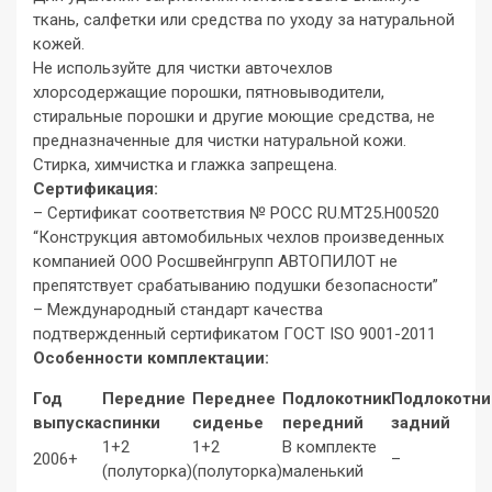
ткань, салфетки или средства по уходу за натуральной
кожей.
Не используйте для чистки авточехлов
хлорсодержащие порошки, пятновыводители,
стиральные порошки и другие моющие средства, не
предназначенные для чистки натуральной кожи.
Стирка, химчистка и глажка запрещена.
Сертификация:
– Сертификат соответствия № РОСС RU.МТ25.Н00520
“Конструкция автомобильных чехлов произведенных
компанией ООО Росшвейнгрупп АВТОПИЛОТ не
препятствует срабатыванию подушки безопасности”
– Международный стандарт качества
подтвержденный сертификатом ГОСТ ISO 9001-2011
Особенности комплектации:
Год
Передние
Переднее
Подлокотник
Подлокотни
выпуска
спинки
сиденье
передний
задний
1+2
1+2
В комплекте
2006+
–
(полуторка)
(полуторка)
маленький