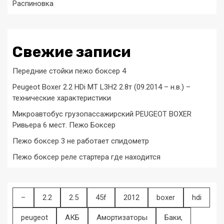
Распиновка
Свежие записи
Передние стойки пежо боксер 4
Peugeot Boxer 2.2 HDi MT L3H2 2.8т (09.2014 – н.в.) –
технические характеристики
Микроавтобус грузопассажирский PEUGEOT BOXER
Ривьера 6 мест. Пежо Боксер
Пежо боксер 3 не работает спидометр
Пежо боксер реле стартера где находится
–
2.2
2.5
45f
2012
boxer
hdi
peugeot
АКБ
Амортизаторы
Баки,