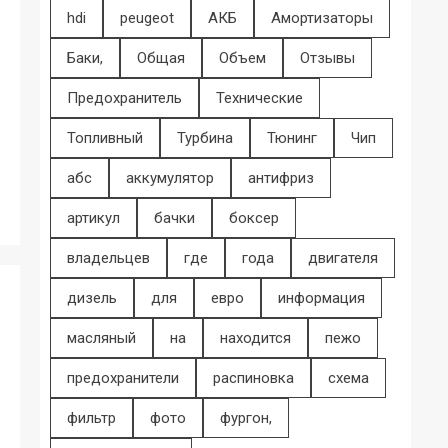
hdi
peugeot
АКБ
Амортизаторы
Баки,
Общая
Объем
Отзывы
Предохранитель
Технические
Топливный
Турбина
Тюнинг
Чип
абс
аккумулятор
антифриз
артикул
бачки
боксер
владельцев
где
года
двигателя
дизель
для
евро
информация
масляный
на
находится
пежо
предохранители
распиновка
схема
фильтр
фото
фургон,