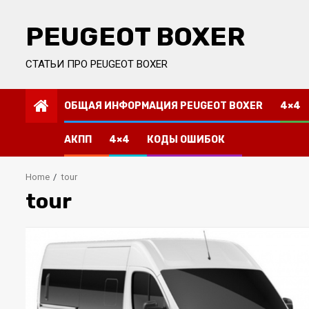
Skip
to
PEUGEOT BOXER
content
СТАТЬИ ПРО PEUGEOT BOXER
ОБЩАЯ ИНФОРМАЦИЯ PEUGEOT BOXER
4×4
АКПП
4×4
КОДЫ ОШИБОК
Home
tour
tour