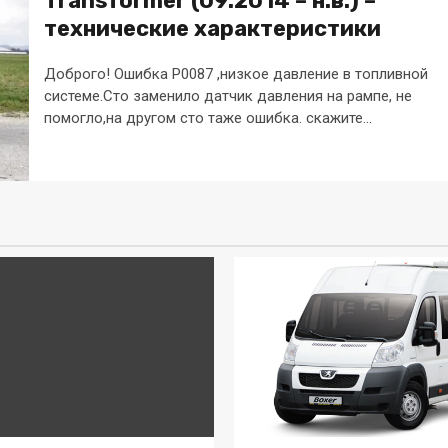
Transformer (09.2014 – н.в.) –
технические характеристики
Доброго! Ошибка Р0087 ,низкое давление в топливной
системе.Сто заменило датчик давления на рампе, не
помогло,на другом сто таже ошибка. скажите...